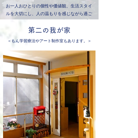
​お一人おひとりの個性や価値観、生活スタイ
ルを大切にし、人の温もりを感じながら過ご
していただくことが、さわの森のコンセプト
です。
第二の我が家
＜もん学習療法やアート制作室もあります。＞
​国の定める配置基準よりも
職員の配置を手厚
くし個別ケアを実践できるようなユニットの
つくりになっています。介護職員が痰吸引等
のケアが出来るように認定を受けた看護師が
随時研修を実施しています。