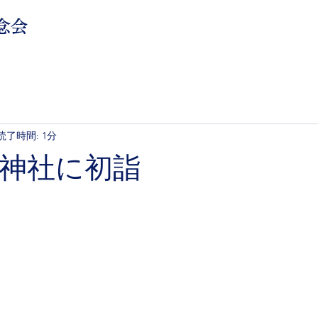
念会
読了時間: 1分
神社に初詣