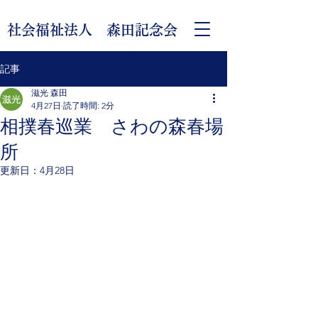
社会福祉法人 森田記念会
記事
滋光 森田
4月27日
読了時間: 2分
相撲春巡業 さわの森春場
所
更新日：
4月28日