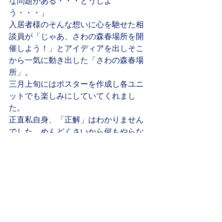
な問題がある・・・どうしよ
う・・・」
入居者様のそんな想いに心を馳せた相
談員が「じゃあ、さわの森春場所を開
催しよう！」とアイディアを出しそこ
から一気に動き出した「さわの森春場
所」。
三月上旬にはポスターを作成し各ユニ
ットでも楽しみにしていてくれまし
た。
正直私自身、「正解」はわかりません
でした。めんどくさいから何もやらな
いよりも「まずはやる」ことが大事だ
と思いました。誰かが喜んでくれるな
らばやったほうがいいと。なによりも
私が号令を出したわけではなく相談員
をはじめとした現場から声が出たこと
が嬉しくてそこに共鳴してくれた力士
達関係各位みんなに感謝をしたいと思