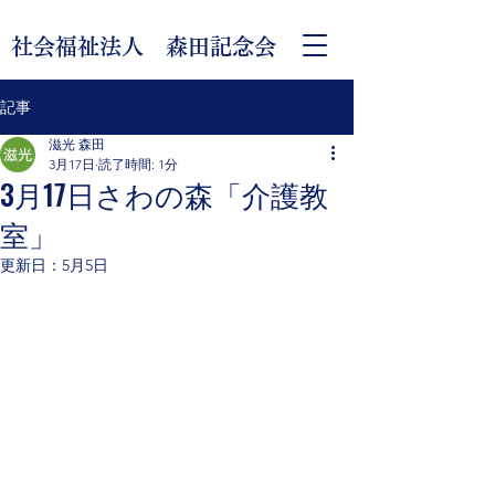
社会福祉法人 森田記念会
記事
滋光 森田
3月17日
読了時間: 1分
3月17日さわの森「介護教
室」
更新日：
5月5日